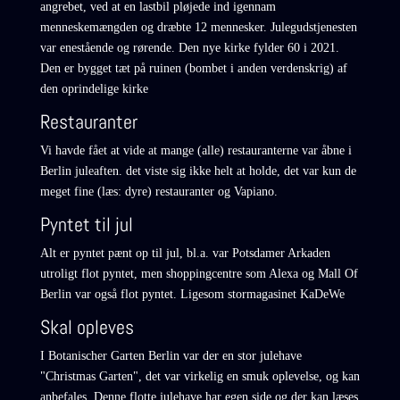
angrebet, ved at en lastbil pløjede ind igennam
menneskemængden og dræbte 12 mennesker. Julegudstjenesten
var enestående og rørende. Den nye kirke fylder 60 i 2021.
Den er bygget tæt på ruinen (bombet i anden verdenskrig) af
den oprindelige kirke
Restauranter
Vi havde fået at vide at mange (alle) restauranterne var åbne i
Berlin juleaften. det viste sig ikke helt at holde, det var kun de
meget fine (læs: dyre) restauranter og Vapiano.
Pyntet til jul
Alt er pyntet pænt op til jul, bl.a. var Potsdamer Arkaden
utroligt flot pyntet, men shoppingcentre som
Alexa
og
Mall Of
Berlin
var også flot pyntet. Ligesom stormagasinet
KaDeWe
Skal opleves
I Botanischer Garten Berlin var der en stor julehave
"Christmas Garten", det var virkelig en smuk oplevelse, og kan
anbefales. Denne flotte julehave har egen side og der kan læses