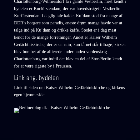
Klik for at acceptere markedsføring cookies og aktivere dette
Charlottenburg-Wilmersdorf lå i gamle Vestberlin, mest kendt i
indhold
bydelen er Kurfürstendam, der var hovedstrøget i Vestberlin.
Kurfürstendam i daglig tale kaldet Ku’dam stod fra mange af
DDR’s borgere som paradis, eneste drøm mange havde var at
talge ind på Ku’dam og drikke kaffe. Stedet er i dag mest
kendt for de mange forretninger. Andet er Kaiser Wilhelm
Gedächtniskirche, der er en ruin, kun tårnet står tilbage, kirken
blev bombet af de allierede under anden verdenskrig.
Charlottenburg var indtil det blev en del af Stor-Berlin kendt
for at være rigeste by i Preussen.
Link ang. bydelen
Link til siden om
Kaiser Wilhelm Gedächtniskirche
og
kirkens
egen hjemmeside