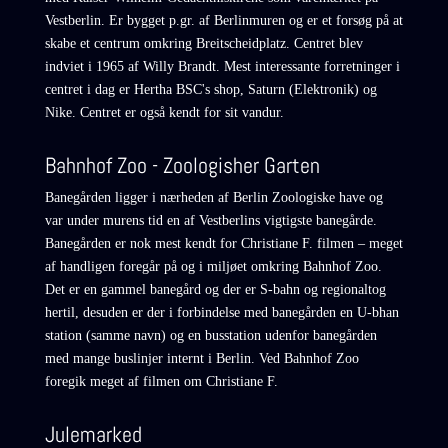
Vestberlin. Er bygget p.gr. af Berlinmuren og er et forsøg på at
skabe et centrum omkring Breitscheidplatz. Centret blev
indviet i 1965 af Willy Brandt. Mest interessante forretninger i
centret i dag er Hertha BSC's shop, Saturn (Elektronik) og
Nike. Centret er også kendt for sit vandur.
Bahnhof Zoo - Zoologisher Garten
Banegården ligger i nærheden af Berlin Zoologiske have og
var under murens tid en af Vestberlins vigtigste banegårde.
Banegården er nok mest kendt for Christiane F. filmen – meget
af handligen foregår på og i miljøet omkring Bahnhof Zoo.
Det er en gammel banegård og der er S-bahn og regionaltog
hertil, desuden er der i forbindelse med banegården en U-bhan
station (samme navn) og en busstation udenfor banegården
med mange buslinjer internt i Berlin. Ved Bahnhof Zoo
foregik meget af filmen om Christiane F.
Julemarked